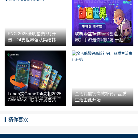
PNC 2025全明星赛7月开
联机沙盒神作！《创造世
赛，24支世界强队集结韩国
界》手游邀你和好友 一起体
首尔
验极致开放世界！
Lobah携GameTok亮相2025
金丐醋酸钙高效补钙，品质
ChinaJoy，联手开发者共拓
生活由此开始
中东蓝海！
猜你喜欢