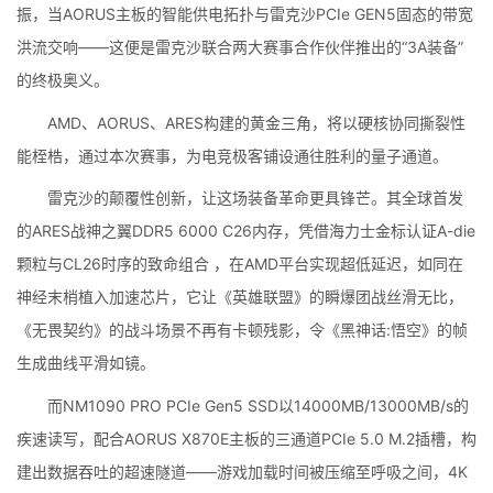
振，当AORUS主板的智能供电拓扑与雷克沙PCIe GEN5固态的带宽
洪流交响——这便是雷克沙联合两大赛事合作伙伴推出的“3A装备”
的终极奥义。
AMD、AORUS、ARES构建的黄金三角，将以硬核协同撕裂性
能桎梏，通过本次赛事，为电竞极客铺设通往胜利的量子通道。
雷克沙的颠覆性创新，让这场装备革命更具锋芒。其全球首发
的ARES战神之翼DDR5 6000 C26内存，凭借海力士金标认证A-die
颗粒与CL26时序的致命组合 ，在AMD平台实现超低延迟，如同在
神经末梢植入加速芯片，它让《英雄联盟》的瞬爆团战丝滑无比，
《无畏契约》的战斗场景不再有卡顿残影，令《黑神话:悟空》的帧
生成曲线平滑如镜。
而NM1090 PRO PCIe Gen5 SSD以14000MB/13000MB/s的
疾速读写，配合AORUS X870E主板的三通道PCIe 5.0 M.2插槽，构
建出数据吞吐的超速隧道——游戏加载时间被压缩至呼吸之间，4K