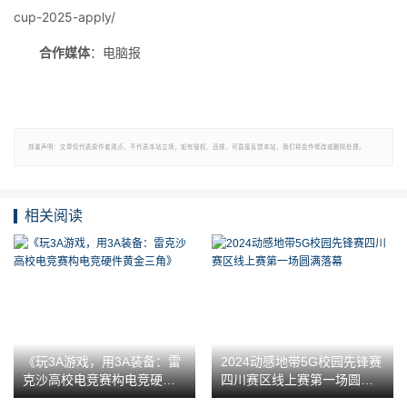
cup-2025-apply/
合作媒体
：电脑报
郑重声明：文章仅代表原作者观点，不代表本站立场；如有侵权、违规，可直接反馈本站，我们将会作修改或删除处理。
相关阅读
《玩3A游戏，用3A装备：雷
2024动感地带5G校园先锋赛
克沙高校电竞赛构电竞硬件
四川赛区线上赛第一场圆满
黄金三角》
落幕‌