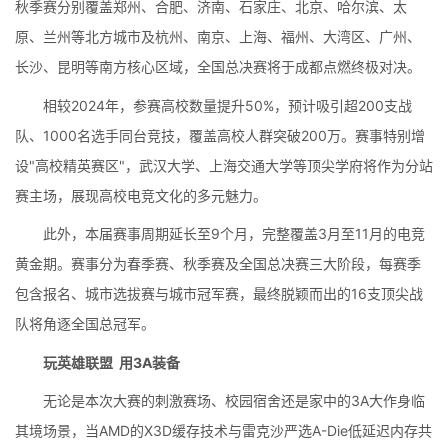
秋季赛分别覆盖郑州、合肥、济南、石家庄、北京、哈尔滨、太
原、兰州等北方城市及杭州、南京、上海、福州、大湾区、广州、
长沙、昆明等南方核心区域，全国总决赛将于成都点燃终极对决。
相较2024年，参赛高校数量提升50%，预计吸引超200支战
队、1000名选手同台竞技，覆盖高校人群突破200万。赛事特别增
设"高校精英赛区"，武汉大学、上海交通大学等顶尖学府将作为分站
赛主场，展现高校电竞文化的多元魅力。
此外，本届赛事周期延长至9个月，完整覆盖3月至11月的电竞
黄金期。赛事分为春季赛、秋季赛及全国总决赛三大阶段，每赛季
包含报名、城市选拔赛与城市冠军赛，最终脱颖而出的16支顶尖战
队将角逐全国总冠军。
玩英雄联盟 用3A装备
无论是本次大赛的刺激赛场、校园宿舍还是家中的3A大作身临
其境场景，当AMD的X3D缓存技术与雷克沙严选A-Die低延迟内存共