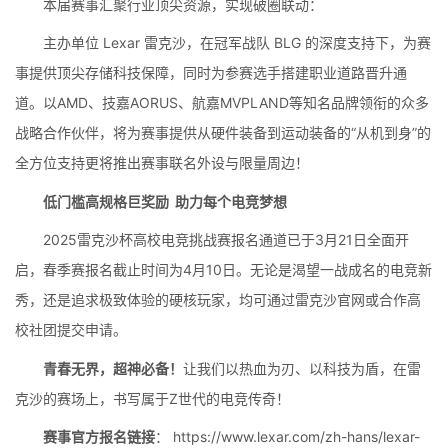
本届赛事汇聚行业顶尖资源，实现破圈联动：
主办单位 Lexar 雷克沙，在冠军战队 BLG 的深度支持下，为赛
事提供顶尖存储科技保障，同时为参赛选手搭建职业道路晋升通
道。以AMD、技嘉AORUS、航嘉MVPLAND等知名品牌领衔的众多
战略合作伙伴，将为赛事提供从硬件装备到运动装备的“从机到身”的
全方位支持更将推出赛事联名外设与限量周边！
低门槛高规格巨奖励 助力每个电竞梦想
2025雷克沙杯高校电竞挑战赛报名通道已于3月21日全面开
启，春季赛报名截止时间为4月10日。无论是渴望一战成名的电竞新
秀，还是追求极致体验的硬核玩家，均可通过雷克沙官网或合作高
校社团提交申请。
青春无界，超神必备！
让我们以热血为刃、以科技为盾，在雷
克沙的赛场上，书写属于Z世代的电竞传奇！
赛事官方报名链接
： https://www.lexar.com/zh-hans/lexar-