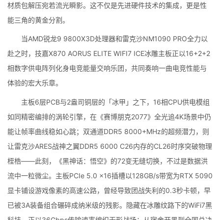
材质包解压宛若流光瞬影。这不仅是先进硬件技术的集成，更是性
能三角的黄金分割。
当AMD锐龙9 9800X3D处理器和雷克沙NM1090 PRO全力以
赴之时，技嘉X870 AORUS ELITE WIFI7 ICE冰雕主板正以16+2+2
相数字供电阵列化身电竞能量交响乐团，共同奏响一曲电竞性能与
体验的宏大乐章。
主板6层PCB与2盎司铜层的「冰甲」之下，16相CPU供电模组
如同精密编排的涡轮引擎，在《赛博朋克2077》全光追4K场景中仍
能让帧率曲线稳如心跳；双通道DDR5 8000+MHz的超频潜力，则
让雷克沙ARES战神之翼DDR5 6000 C26内存的CL26时序突破物理
桎梏——此刻，《黑神话：悟空》的72变无缝切换，不过是数据洪
流中一粒微尘。主板PCIe 5.0 x16插槽以128GB/s带宽为RTX 5090
显卡铺设游戏像素的高速公路，曾经导致团战失利的0.3秒卡顿，早
已被3A装备组合碾碎成纳米级的残影。隐藏在冰雕纹路下的WiFi7黑
科技，正以36Gbps传输速率编织无形战场：从宿舍开黑到全国总决