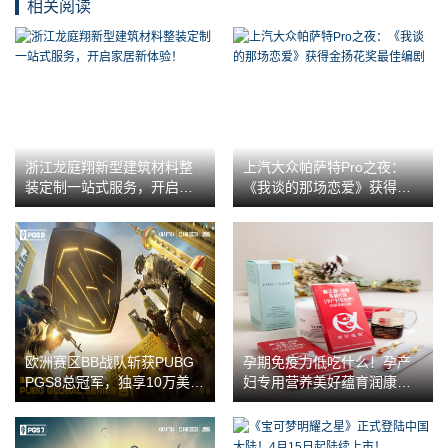
相关阅读
浙江龙庭翔新型建筑材料整
上汽大众帕萨特Pro之夜：
装定制一站式服务，开启家
《我谈的那场恋爱》获得金
居新体验！
扬花奖最佳编剧
欧洲赛区BB战队斩获PUBG
孕期免疫力低吃什么！孕产
PGS8总冠军，独享10万美元
妇专用营养美好蕴育润康，
赛事奖励
提升免疫力实用指南