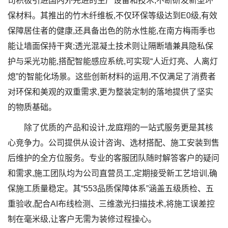
司积极引进国内外先进的生产设备和技术,不断研发新型环
保材料。其推出的竹木纤维板,不仅环保等级达到E0级,有效
保障居住者的健康,还具备出色的防水性能,在南方梅雨季也
能让墙面保持干爽;透光混凝土技术则让隔断墙兼具隐私保
护与采光功能,搭配智能感应系统,可实现“人近灯亮、人离灯
熄”的智能化场景。这些创新材料的运用,不仅满足了消费者
对环保和美观的双重需求,更为整装定制的落地提供了坚实
的物质基础。
除了优质的产品和设计,龙庭翔的一站式服务更是其核
心竞争力。公司提供从设计咨询、选材搭配、施工安装到售
后维护的全方位服务。专业的客服团队随时解答客户的疑问
和需求,施工团队均为公司直营员工,定期接受新工艺培训,确
保施工质量稳定。其“553品质保障体系”涵盖五级质检、五
重验收,配合AI布线检测、三维激光扫描技术,将施工误差控
制在毫米级,让客户无需为装修过程操心。