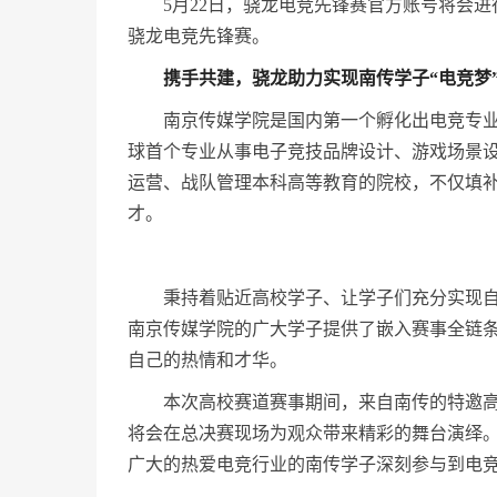
5月22日，骁龙电竞先锋赛官方账号将会
骁龙电竞先锋赛。
携手共建，骁龙助力实现南传学子“电竞梦
南京传媒学院是国内第一个孵化出电竞专业
球首个专业从事电子竞技品牌设计、游戏场景
运营、战队管理本科高等教育的院校，不仅填
才。
秉持着贴近高校学子、让学子们充分实现
南京传媒学院的广大学子提供了嵌入赛事全链
自己的热情和才华。
本次高校赛道赛事期间，来自南传的特邀
将会在总决赛现场为观众带来精彩的舞台演绎
广大的热爱电竞行业的南传学子深刻参与到电