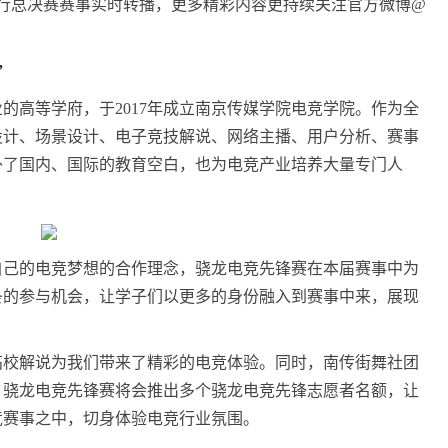
进行总决赛赛事实时转播，更多精彩内容更持续关注官方微博@
”
的高等学府，于2017年成立南京传媒学院电竞学院。作为全
设计、场景设计、电子竞技解说、网络主播、用户分析、赛事
补了国内、国际的教育空白，也为电竞产业培养大量专门人
自己的电竞梦想的合作理念，骁龙电竞先锋赛在本届赛事中为
条的参与机会，让学子们以更多的身份融入到赛事中来，展现
高校解说为我们带来了精彩的电竞体验。同时，南传街舞社团
。骁龙电竞先锋赛将会推出多个骁龙电竞先锋志愿者名额，让
竞赛事之中，切身体验电竞行业氛围。